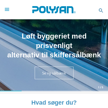
Løft byggeriet med
prisvenligt
alternativ til skiffersålbænk
Se ny sålbænk
1
/
5
Hvad søger du?